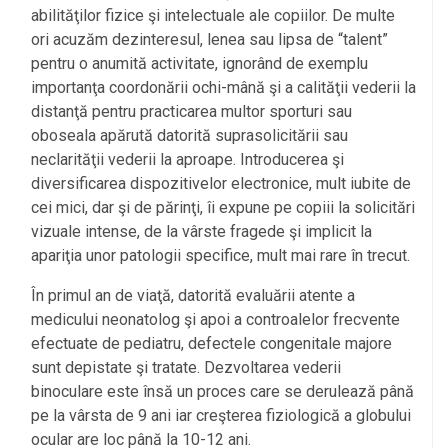
abilităţilor fizice şi intelectuale ale copiilor. De multe
ori acuzăm dezinteresul, lenea sau lipsa de “talent”
pentru o anumită activitate, ignorând de exemplu
importanţa coordonării ochi-mână şi a calităţii vederii la
distanţă pentru practicarea multor sporturi sau
oboseala apărută datorită suprasolicitării sau
neclarităţii vederii la aproape. Introducerea şi
diversificarea dispozitivelor electronice, mult iubite de
cei mici, dar şi de părinţi, îi expune pe copiii la solicitări
vizuale intense, de la vârste fragede şi implicit la
apariţia unor patologii specifice, mult mai rare în trecut.
În primul an de viaţă, datorită evaluării atente a
medicului neonatolog şi apoi a controalelor frecvente
efectuate de pediatru, defectele congenitale majore
sunt depistate şi tratate. Dezvoltarea vederii
binoculare este însă un proces care se derulează până
pe la vârsta de 9 ani iar creşterea fiziologică a globului
ocular are loc până la 10-12 ani.