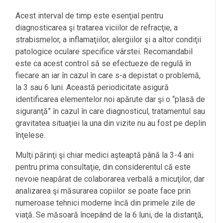
Acest interval de timp este esenţial pentru
diagnosticarea şi tratarea viciilor de refracţie, a
strabismelor, a inflamaţiilor, alergiilor şi a altor condiţii
patologice oculare specifice vârstei. Recomandabil
este ca acest control să se efectueze de regulă în
fiecare an iar în cazul în care s-a depistat o problemă,
la 3 sau 6 luni. Această periodicitate asigură
identificarea elementelor noi apărute dar şi o “plasă de
siguranţă” în cazul în care diagnosticul, tratamentul sau
gravitatea situaţiei la una din vizite nu au fost pe deplin
înţelese.
Mulţi părinţi şi chiar medici aşteaptă până la 3-4 ani
pentru prima consultaţie, din considerentul că este
nevoie neapărat de colaborarea verbală a micuţilor, dar
analizarea şi măsurarea copiilor se poate face prin
numeroase tehnici moderne încă din primele zile de
viaţă. Se măsoară începând de la 6 luni, de la distanţă,