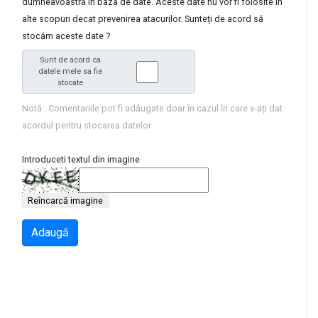
dumneavoastră în baza de date. Aceste date nu vor fi folosite în
alte scopuri decat prevenirea atacurilor. Sunteți de acord să
stocăm aceste date ?
Sunt de acord ca
datele mele sa fie
stocate
Notă : Comentariile pot fi adăugate doar în cazul în care v-ați dat
acordul pentru stocarea datelor
Introduceti textul din imagine
Reîncarcă imagine
Adaugă