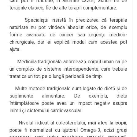
care pot fi folosite, în anumite cazuri, alături fie de
terapiile clasice, fie de alte terapii complementare.
Specialiştii insistă în precizarea că terapiile
naturiste nu pot vindeca absolut orice, de exemplu
forme avansate de cancer sau urgenţe medico-
chirurgicale, dar ei explică modul cum acestea pot
ajuta.
Medicina tradiţională abordează corpul uman ca pe
un complex de sisteme interdependente, care trebuie
tratat ca un tot, pe o lungă perioadă de timp.
Multe metode tradiţionale sunt legate de dietă şi de
suplimente alimentare. De exemplu, dieta
întâmplătoare poate avea un impact negativ asupra
inimii şi sistemului cardiovascular.
Nivelul ridicat al colesterolului,
mai ales la copii
,
poate fi normalizat cu ajutorul Omega-3, acizi graşi