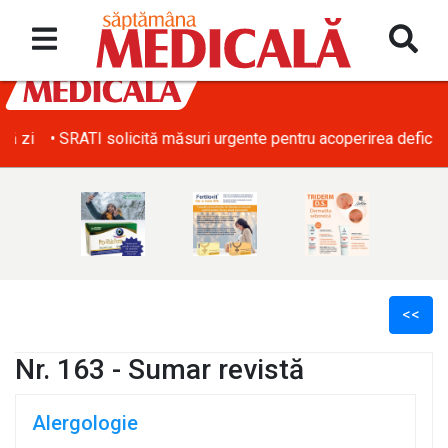
• SRATI solicită măsuri urgente pentru acoperirea deficitului d
<<
Nr. 163 - Sumar revistă
Alergologie
l