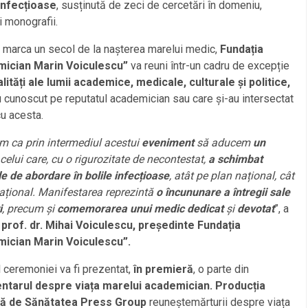
 infecțioase
, susținută de zeci de cercetări în domeniu,
și monografii.
 marca un secol de la nașterea marelui medic,
Fundația
ician Marin Voiculescu”
va reuni într-un cadru de excepție
ități ale lumii academice, medicale, culturale și politice,
u cunoscut pe reputatul academician sau care și-au intersectat
cu acesta.
m ca prin intermediul acestui
eveniment
să aducem
un
celui care, cu o rigurozitate de necontestat,
a schimbat
 de abordare în bolile infecțioase
, atât pe plan național, cât
național. Manifestarea reprezintă
o încununare a întregii sale
i
, precum și
comemorarea unui medic dedicat
și
devotat
”, a
t
prof. dr. Mihai Voiculescu, președinte Fundația
ician Marin Voiculescu”.
l ceremoniei va fi prezentat,
în premieră
, o parte din
tarul despre viața marelui academician. Producția
tă de Sănătatea Press Group
reuneștemărturii despre viața