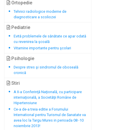
Ortopedie
Tehnici radiologice moderne de
diagnosticare a scoliozei
Pediatrie
Evită problemele de sănătate ce apar odată
cu revenirea la şcoală
Vitamine importante pentru şcolari
Psihologie
Despre stres şi sindromul de oboseală
cronică
Stiri
A II-a Conferinţă Naţională, cu participare
internaţională, a Societăţii Române de
Hipertensiune
Ce-a de-a treia editie a Forumului
International pentru Turismul de Sanatate va
avea loc la Targu Mures in perioada 08 -10
noiembrie 2013!