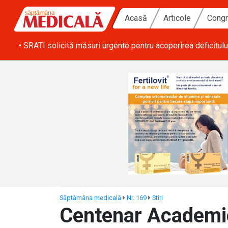
Acasă
Articole
Congr
ă zi
• SRATI solicită măsuri urgente pentru acoperirea deficitulu
Săptămâna medicală
Nr. 169
Stiri
Centenar Academic