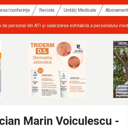
ese/conferințe
Reviste
Unități Medicale
Abonamen
i de personal din ATI și salarizarea echitabilă a personalului med
ian Marin Voiculescu -