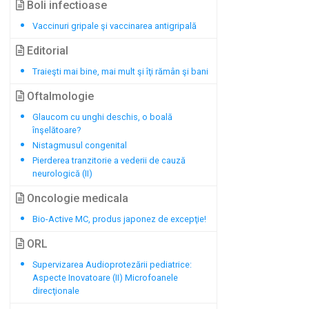
Boli infectioase
Vaccinuri gripale şi vaccinarea antigripală
Editorial
Traieşti mai bine, mai mult şi îţi rămân şi bani
Oftalmologie
Glaucom cu unghi deschis, o boală
înşelătoare?
Nistagmusul congenital
Pierderea tranzitorie a vederii de cauză
neurologică (II)
Oncologie medicala
Bio-Active MC, produs japonez de excepţie!
ORL
Supervizarea Audioprotezării pediatrice:
Aspecte Inovatoare (II) Microfoanele
direcţionale