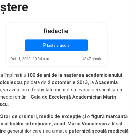
aștere
Redactie
Lista articole
Oct. 1, 2013, 10:34 a.m.
4347 afișări
a împlinirii a
100 de ani de la nașterea academicianului
oiculescu
, pe data de
2
octombrie 2013,
la
Academia
ă
, va avea loc o festivitate menită să evoce personalitatea
 medic român -
Gala de Excelență Academician Marin
scu.
ător de drumuri, medic de excepție
și o
figură marcantă
iul bolilor infecțioase,
acad. Marin Voiculescu
a lăsat
ire
generațiilor care i-au urmat o
puternică școală medicală