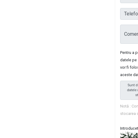
Telefon
Coment
Pentru a 
datele pe 
vor fi fol
aceste da
Sunt d
datele 
s
Notă : Com
stocarea 
Introducet