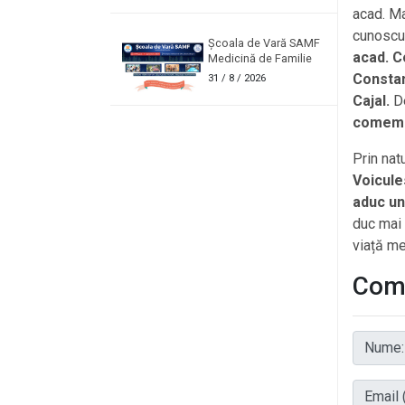
acad. Ma
cunoscu
Școala de Vară SAMF
acad. C
Medicină de Familie
Constan
31
/ 8 / 2026
Cajal.
D
comemo
Prin nat
Voicule
aduc un
duc mai 
viață me
Come
Nume:
Email (