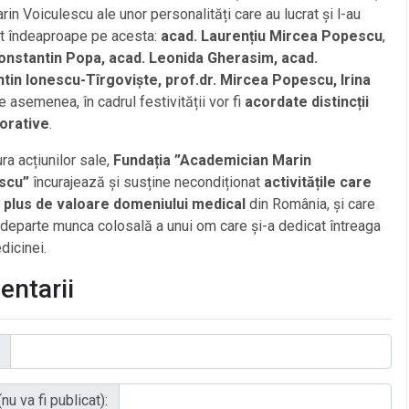
rin Voiculescu ale unor personalități care au lucrat și l-au
t îndeaproape pe acesta:
acad. Laurențiu Mircea Popescu
,
onstantin Popa, acad. Leonida Gherasim, acad.
tin Ionescu-Tîrgoviște, prof.dr. Mircea Popescu, Irina
e asemenea, în cadrul festivității vor fi
acordate distincții
rative
.
ura acțiunilor sale,
Fundația ”Academician Marin
scu”
încurajează și susține necondiționat
activitățile care
 plus de valoare domeniului medical
din România, și care
departe munca colosală a unui om care și-a dedicat întreaga
dicinei.
ntarii
nu va fi publicat):