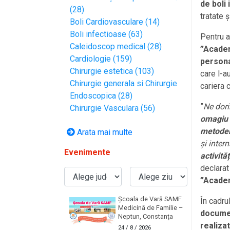
de boli
(28)
tratate 
Boli Cardiovasculare (14)
Boli infectioase (63)
Pentru a
Caleidoscop medical (28)
”Academ
Cardiologie (159)
personal
Chirurgie estetica (103)
care l-a
Chirurgie generala si Chirurgie
cariera 
Endoscopica (28)
”
Ne dori
Chirurgie Vasculara (56)
omagiu
metodele
Arata mai multe
și inter
Evenimente
activităț
declara
”Academ
Școala de Vară SAMF
În cadru
Medicină de Familie –
documen
Neptun, Constanța
realiza
24
/ 8 / 2026