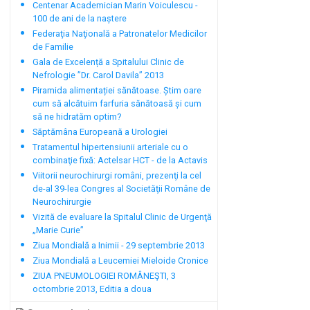
Centenar Academician Marin Voiculescu -
100 de ani de la naștere
Federaţia Naţională a Patronatelor Medicilor
de Familie
Gala de Excelență a Spitalului Clinic de
Nefrologie ”Dr. Carol Davila” 2013
Piramida alimentației sănătoase. Știm oare
cum să alcătuim farfuria sănătoasă și cum
să ne hidratăm optim?
Săptămâna Europeană a Urologiei
Tratamentul hipertensiunii arteriale cu o
combinaţie fixă: Actelsar HCT - de la Actavis
Viitorii neurochirurgi români, prezenţi la cel
de-al 39-lea Congres al Societăţii Române de
Neurochirurgie
Vizită de evaluare la Spitalul Clinic de Urgenţă
„Marie Curie”
Ziua Mondială a Inimii - 29 septembrie 2013
Ziua Mondială a Leucemiei Mieloide Cronice
ZIUA PNEUMOLOGIEI ROMÂNEŞTI, 3
octombrie 2013, Editia a doua