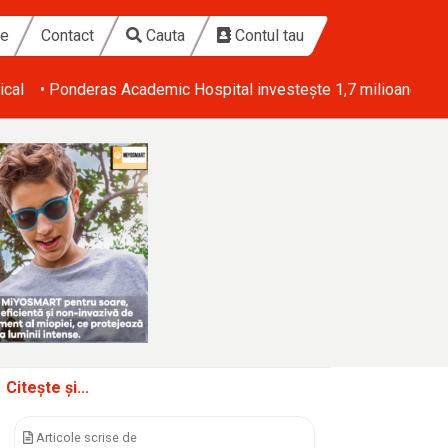
te
Contact
Cauta
Contul tau
ical
• Ponderas Academic Hospital investește 1,7 milioane de eu
Citește și...
Articole scrise de