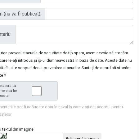
 (nu va fi publicat):
ariu:
putea preveni atacurile de securitate de tip spam, avem nevoie să stocăm
care le-ați introdus și ip-ul dumneavoastră în baza de date. Aceste date nu
osite în alte scopuri decat prevenirea atacurilor. Sunteți de acord să stocăm
te ?
e acord ca
mele sa fie
tocate
entariile pot fi adăugate doar în cazul în care v-ați dat acordul pentru
datelor
i textul din imagine
Reîncarcă imagine