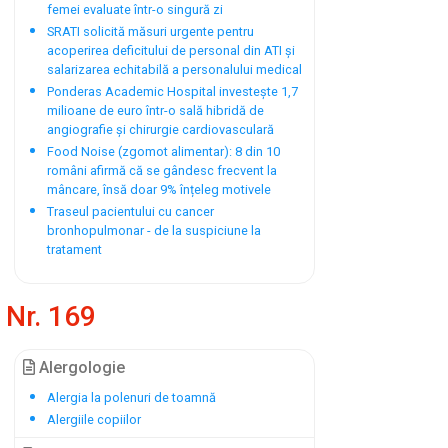
femei evaluate într-o singură zi
SRATI solicită măsuri urgente pentru
acoperirea deficitului de personal din ATI și
salarizarea echitabilă a personalului medical
Ponderas Academic Hospital investește 1,7
milioane de euro într-o sală hibridă de
angiografie și chirurgie cardiovasculară
Food Noise (zgomot alimentar): 8 din 10
români afirmă că se gândesc frecvent la
mâncare, însă doar 9% înțeleg motivele
Traseul pacientului cu cancer
bronhopulmonar - de la suspiciune la
tratament
Nr. 169
Alergologie
Alergia la polenuri de toamnă
Alergiile copiilor