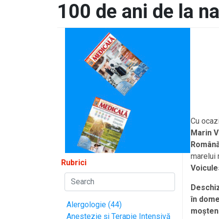
100 de ani de la n
Cu ocazi
Marin V
Român
marelui
Rubrici
Voicule
Deschiz
în domen
Alergologie (44)
moșten
Anestezie și Terapie Intensivă