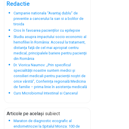
Redactie
Campanie nationala “Avantaj dublu” de
preventie a cancerului la san si a bolilor de
tiroida
Cros în favoarea pacienților cu epilepsie
Studiu asupra impactului socio-economic al
hemofiliei în România: Accesul la tratament,
distanţa faţă de cel mai apropiat centru
medical, principalele bariere pentru pacienţii
din România
Dr. Viorica Naumov: „Prin specificul
specialității noastre suntem medici și
consilieri medicali pentru pacienții noștri de
orice vârstă”, Conferința regională Medicina
de familie – prima linie în asistența medicală
Curs Microbiomul Intestinal si Cancerul
Articole pe același
subiect
Maraton de diagnostic ecografic al
endometriozei la Spitalul Monza: 100 de