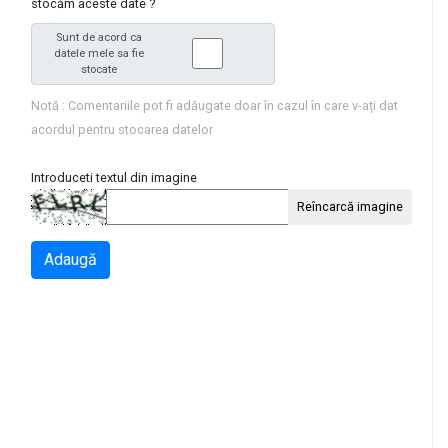
stocăm aceste date ?
Sunt de acord ca
datele mele sa fie
stocate
Notă : Comentariile pot fi adăugate doar în cazul în care v-ați dat
acordul pentru stocarea datelor
Introduceti textul din imagine
Reîncarcă imagine
Adaugă