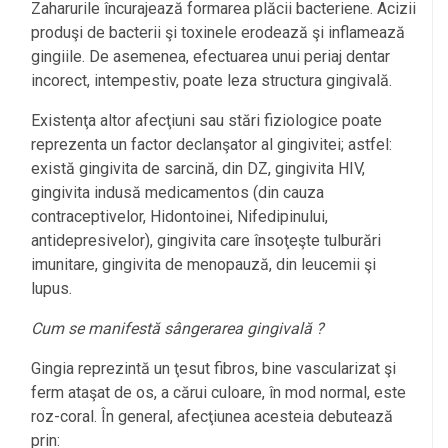
Zaharurile încurajează formarea plăcii bacteriene. Acizii
produşi de bacterii şi toxinele erodează şi inflamează
gingiile. De asemenea, efectuarea unui periaj dentar
incorect, intempestiv, poate leza structura gingivală.
Existenţa altor afecţiuni sau stări fiziologice poate
reprezenta un factor declanşator al gingivitei; astfel:
există gingivita de sarcină, din DZ, gingivita HIV,
gingivita indusă medicamentos (din cauza
contraceptivelor, Hidontoinei, Nifedipinului,
antidepresivelor), gingivita care însoţeşte tulburări
imunitare, gingivita de menopauză, din leucemii şi
lupus.
Cum se manifestă sângerarea gingivală ?
Gingia reprezintă un ţesut fibros, bine vascularizat şi
ferm ataşat de os, a cărui culoare, în mod normal, este
roz-coral. În general, afecţiunea acesteia debutează
prin: