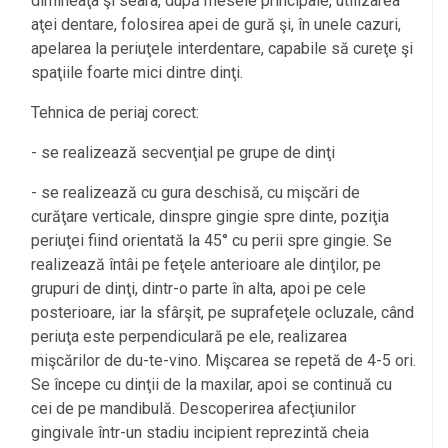
dimineaţa şi seara, după mesele principale, utilizarea
aţei dentare, folosirea apei de gură şi, în unele cazuri,
apelarea la periuţele interdentare, capabile să cureţe şi
spaţiile foarte mici dintre dinţi.
Tehnica de periaj corect:
- se realizează secvenţial pe grupe de dinţi
- se realizează cu gura deschisă, cu mişcări de
curăţare verticale, dinspre gingie spre dinte, poziţia
periuţei fiind orientată la 45° cu perii spre gingie. Se
realizează întâi pe feţele anterioare ale dinţilor, pe
grupuri de dinţi, dintr-o parte în alta, apoi pe cele
posterioare, iar la sfârşit, pe suprafeţele ocluzale, când
periuţa este perpendiculară pe ele, realizarea
mişcărilor de du-te-vino. Mişcarea se repetă de 4-5 ori.
Se începe cu dinţii de la maxilar, apoi se continuă cu
cei de pe mandibulă. Descoperirea afecţiunilor
gingivale într-un stadiu incipient reprezintă cheia