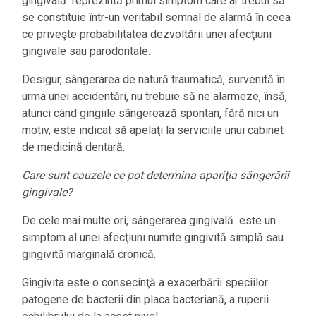
gingivală reprezintă primul simptom care ar trebui să
se constituie într-un veritabil semnal de alarmă în ceea
ce priveşte probabilitatea dezvoltării unei afecţiuni
gingivale sau parodontale.
Desigur, sângerarea de natură traumatică, survenită în
urma unei accidentări, nu trebuie să ne alarmeze, însă,
atunci când gingiile sângerează spontan, fără nici un
motiv, este indicat să apelaţi la serviciile unui cabinet
de medicină dentară.
Care sunt cauzele ce pot determina apariţia sângerării
gingivale?
De cele mai multe ori, sângerarea gingivală este un
simptom al unei afecţiuni numite gingivită simplă sau
gingivită marginală cronică.
Gingivita este o consecinţă a exacerbării speciilor
patogene de bacterii din placa bacteriană, a ruperii