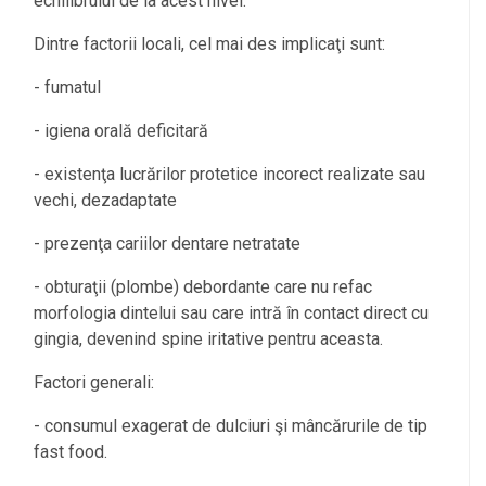
echilibrului de la acest nivel.
Dintre factorii locali, cel mai des implicaţi sunt:
- fumatul
- igiena orală deficitară
- existenţa lucrărilor protetice incorect realizate sau
vechi, dezadaptate
- prezenţa cariilor dentare netratate
- obturaţii (plombe) debordante care nu refac
morfologia dintelui sau care intră în contact direct cu
gingia, devenind spine iritative pentru aceasta.
Factori generali:
- consumul exagerat de dulciuri şi mâncărurile de tip
fast food.