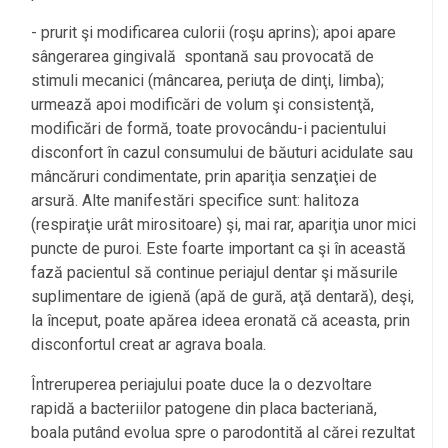
- prurit şi modificarea culorii (roşu aprins); apoi apare
sângerarea gingivală spontană sau provocată de
stimuli mecanici (mâncarea, periuţa de dinţi, limba);
urmează apoi modificări de volum şi consistenţă,
modificări de formă, toate provocându-i pacientului
disconfort în cazul consumului de băuturi acidulate sau
mâncăruri condimentate, prin apariţia senzaţiei de
arsură. Alte manifestări specifice sunt: halitoza
(respiraţie urât mirositoare) şi, mai rar, apariţia unor mici
puncte de puroi. Este foarte important ca şi în această
fază pacientul să continue periajul dentar şi măsurile
suplimentare de igienă (apă de gură, aţă dentară), deşi,
la început, poate apărea ideea eronată că aceasta, prin
disconfortul creat ar agrava boala.
Întreruperea periajului poate duce la o dezvoltare
rapidă a bacteriilor patogene din placa bacteriană,
boala putând evolua spre o parodontită al cărei rezultat