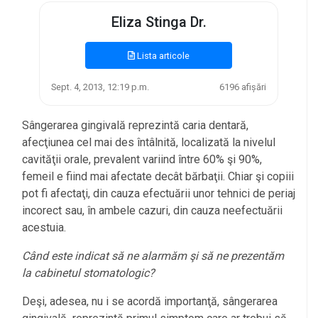
Eliza Stinga Dr.
Lista articole
Sept. 4, 2013, 12:19 p.m.
6196 afișări
Sângerarea gingivală reprezintă caria dentară,
afecţiunea cel mai des întâlnită, localizată la nivelul
cavităţii orale, prevalent variind între 60% şi 90%,
femeil e fiind mai afectate decât bărbaţii. Chiar şi copiii
pot fi afectaţi, din cauza efectuării unor tehnici de periaj
incorect sau, în ambele cazuri, din cauza neefectuării
acestuia.
Când este indicat să ne alarmăm şi să ne prezentăm
la cabinetul stomatologic?
Deşi, adesea, nu i se acordă importanţă, sângerarea