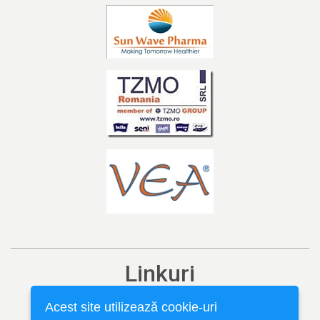
Linkuri
Ediția curentă
Acest site utilizează cookie-uri