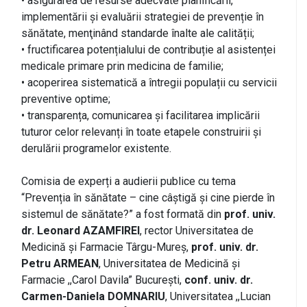
• asigurarea de resurse adecvate planificării,
implementării și evaluării strategiei de prevenție în
sănătate, menţinând standarde înalte ale calității;
• fructificarea potențialului de contribuție al asistenței
medicale primare prin medicina de familie;
• acoperirea sistematică a întregii populații cu servicii
preventive optime;
• transparența, comunicarea și facilitarea implicării
tuturor celor relevanți în toate etapele construirii și
derulării programelor existente.
Comisia de experți a audierii publice cu tema
“Prevenția în sănătate – cine câștigă și cine pierde în
sistemul de sănătate?” a fost formată din
prof. univ.
dr. Leonard AZAMFIREI
, rector Universitatea de
Medicină și Farmacie Târgu-Mureș,
prof. univ. dr.
Petru ARMEAN
, Universitatea de Medicină și
Farmacie ,,Carol Davila” București,
conf. univ. dr.
Carmen-Daniela DOMNARIU
, Universitatea ,,Lucian