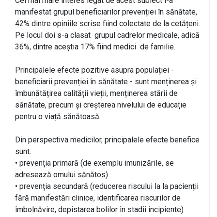
Cel mai mare interes legat de acest subiect l-a
manifestat grupul beneficiarilor prevenției în sănătate,
42% dintre opiniile scrise fiind colectate de la cetățeni.
Pe locul doi s-a clasat grupul cadrelor medicale, adică
36%, dintre aceștia 17% fiind medici de familie.
Principalele efecte pozitive asupra populației -
beneficiarii prevenției în sănătate - sunt menținerea și
îmbunătățirea calității vieții, menținerea stării de
sănătate, precum și creșterea nivelului de educație
pentru o viață sănătoasă.
Din perspectiva medicilor, principalele efecte benefice
sunt:
• prevenția primară (de exemplu imunizările, se
adresează omului sănătos)
• prevenția secundară (reducerea riscului la la pacienții
fără manifestări clinice, identificarea riscurilor de
îmbolnăvire, depistarea bolilor în stadii incipiente)