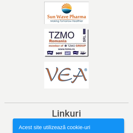
Linkuri
Ediția curentă
Acest site utilizează cookie-uri