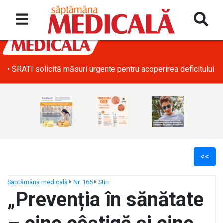
• SRATI solicită măsuri urgente pentru acoperirea deficitului d
<<
Săptămâna medicală
Nr. 165
Stiri
„Prevenția în sănătate
ș