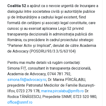
Coalitia 52
a apărut ca o nevoie urgentă de încurajare a
dialogului între societatea civilă și autoritățile publice
și de îmbunătățire a cadrului legal existent, fiind
formată din cetățeni și asociații legal constituite, care
cunosc și au exersat aplicarea Legii 52 privind
transparența decizională în administrația publică din
România, cu precădere în cadrul proiectului strategic
"Partener Activ și Implicat", derulat de către Academia
de Advocacy (POSDRU/93/3.3/S/63104)
Pentru mai multe detalii vă rugăm contactați:
Simona FIȚ, consultant în transparența decizională,
Academia de Advocacy, 0744 781 792,
simona.fit@advocacy.ro
; Dr. Marina PÎRCĂLABU,
președinte Patronatul Medicilor de Familie București-
Ilfov, 0723 279 178,
marina.pircalabu@pmfb.ro
Dr.
Rodica TĂNĂSESCU, Președinte SNMF, 0723 520 980,
office@snmf.ro