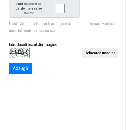
Sunt de acord ca
datele mele sa fie
stocate
Notă : Comentariile pot fi adăugate doar în cazul în care v-ați dat
acordul pentru stocarea datelor
Introduceti textul din imagine
Reîncarcă imagine
Adaugă