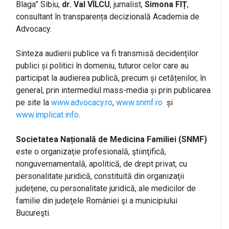
Blaga” Sibiu,
dr. Val VÎLCU
, jurnalist,
Simona FIȚ
,
consultant în transparența decizională Academia de
Advocacy.
Sinteza audierii publice va fi transmisă decidenților
publici și politici în domeniu, tuturor celor care au
participat la audierea publică, precum și cetățenilor, în
general, prin intermediul mass-media și prin publicarea
pe site la
www.advocacy.ro
,
www.snmf.ro
și
www.implicat.info
.
Societatea Națională de Medicina Familiei (SNMF)
este o organizaţie profesională, ştiinţifică,
nonguvernamentală, apolitică, de drept privat, cu
personalitate juridică, constituită din organizaţii
judeţene, cu personalitate juridică, ale medicilor de
familie din judeţele României şi a municipiului
Bucureşti.